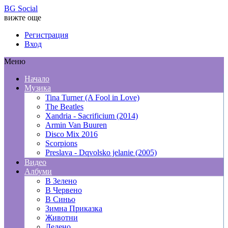
BG Social
вижте още
Регистрация
Вход
Меню
Начало
Музика
Tina Turner (A Fool in Love)
The Beatles
Xandria - Sacrificium (2014)
Armin Van Buuren
Disco Mix 2016
Scorpions
Preslava - Dqvolsko jelanie (2005)
Видео
Албуми
В Зелено
В Червено
В Синьо
Зимна Приказка
Животни
Ледено