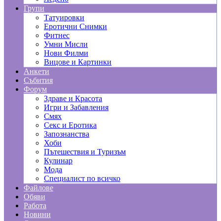
Групи
Татуировки
Еротични Снимки
Фитнес
Умни Мисли
Нови Филми
Вицове и Картинки
Анкети
Събития
Форум
Здраве и Красота
Игри и Забавления
Смях
Секс и Еротика
Запознанства
Хоби
Пътешествия и Туризъм
Кулинар
Мода
Специалист по всичко
Файлове
Обяви
Работа
Новини