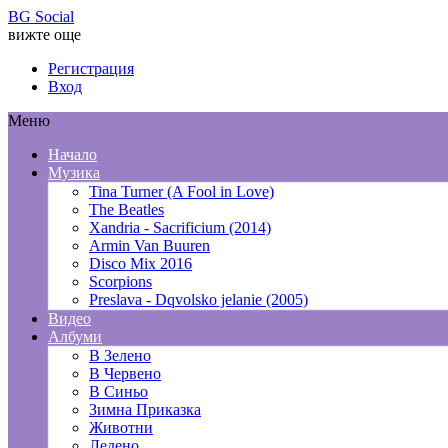
BG Social
вижте още
Регистрация
Вход
Меню
Начало
Музика
Tina Turner (A Fool in Love)
The Beatles
Xandria - Sacrificium (2014)
Armin Van Buuren
Disco Mix 2016
Scorpions
Preslava - Dqvolsko jelanie (2005)
Видео
Албуми
В Зелено
В Червено
В Синьо
Зимна Приказка
Животни
Ледено