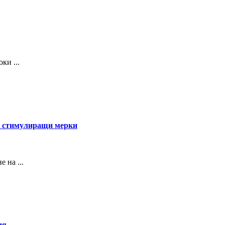
ки ...
от стимулиращи мерки
 на ...
ия