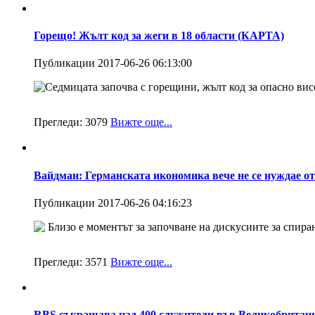
Горещо! Жълт код за жеги в 18 области (КАРТА)
Публикации 2017-06-26 06:13:00
Седмицата започва с горещини, жълт код за опасно висо
Прегледи:
3079
Вижте още...
Вайдман: Германската икономика вече не се нуждае 
Публикации 2017-06-26 04:16:23
Близо е моментът за започване на дискусиите за спиране
Прегледи:
3571
Вижте още...
RBS съкращава над 400 служители във Великобритан