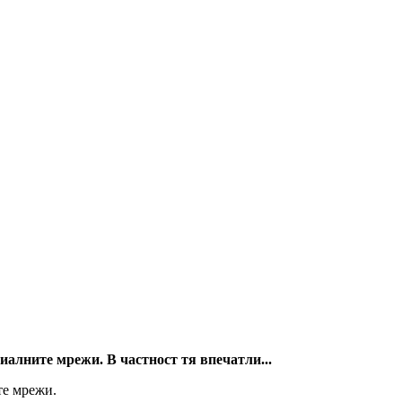
алните мрежи. В частност тя впечатли...
те мрежи.