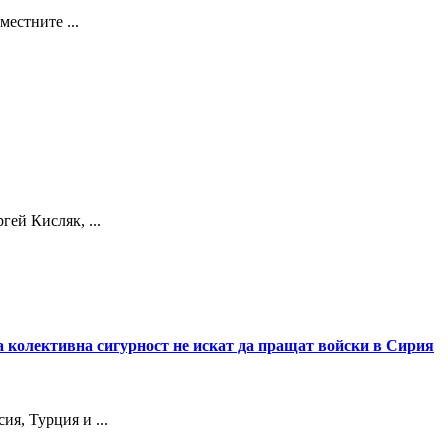
естните ...
ей Кисляк, ...
а колективна сигурност не искат да пращат войски в Сирия
я, Турция и ...