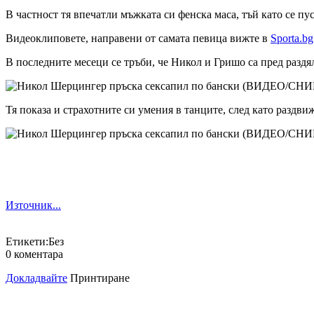
В частност тя впечатли мъжката си фенска маса, тъй като се п
Видеоклиповете, направени от самата певица вижте в
Sporta.bg
В последните месеци се тръби, че Никол и Гришо са пред раздяла
Тя показа и страхотните си умения в танците, след като раздви
Източник...
Етикети:
Без
0 коментара
Докладвайте
Принтиране