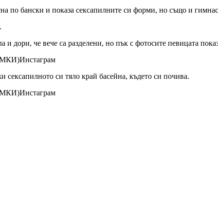
усна по бански и показа сексапилните си форми, но също и гимна
.
 и дори, че вече са разделени, но пък с фотосите певицата показ
Инстаграм
жи сексапилното си тяло край басейна, където си почива.
Инстаграм