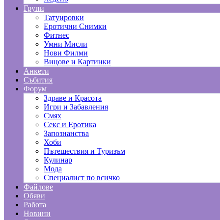
Групи
Татуировки
Еротични Снимки
Фитнес
Умни Мисли
Нови Филми
Вицове и Картинки
Анкети
Събития
Форум
Здраве и Красота
Игри и Забавления
Смях
Секс и Еротика
Запознанства
Хоби
Пътешествия и Туризъм
Кулинар
Мода
Специалист по всичко
Файлове
Обяви
Работа
Новини