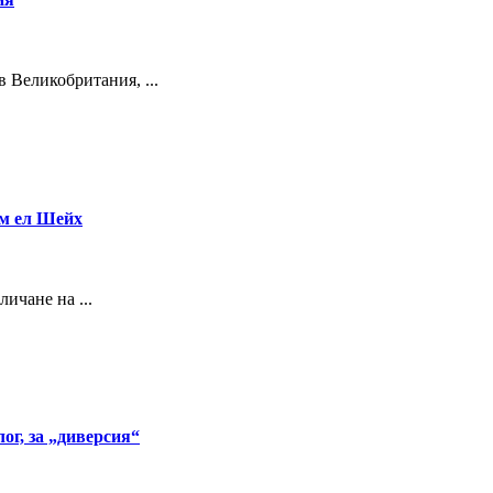
в Великобритания, ...
рм ел Шейх
ичане на ...
г, за „диверсия“