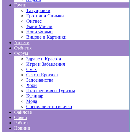
Групи
Татуировки
Еротични Снимки
Фитнес
Умни Мисли
Нови Филми
Вицове и Картинки
Анкети
Събития
Форум
Здраве и Красота
Игри и Забавления
Смях
Секс и Еротика
Запознанства
Хоби
Пътешествия и Туризъм
Кулинар
Мода
Специалист по всичко
Файлове
Обяви
Работа
Новини