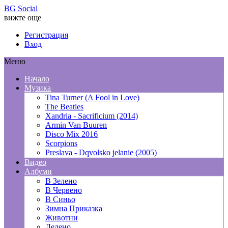
BG Social
вижте още
Регистрация
Вход
Меню
Начало
Музика
Tina Turner (A Fool in Love)
The Beatles
Xandria - Sacrificium (2014)
Armin Van Buuren
Disco Mix 2016
Scorpions
Preslava - Dqvolsko jelanie (2005)
Видео
Албуми
В Зелено
В Червено
В Синьо
Зимна Приказка
Животни
Ледено