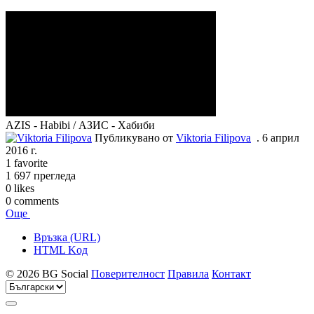
AZIS - Habibi / АЗИС - Хабиби
Публикувано от
Viktoria Filipova
.
6 април
2016 г.
1
favorite
1 697
прегледа
0
likes
0
comments
Още
Връзка (URL)
HTML Kод
© 2026 BG Social
Поверителност
Правила
Контакт