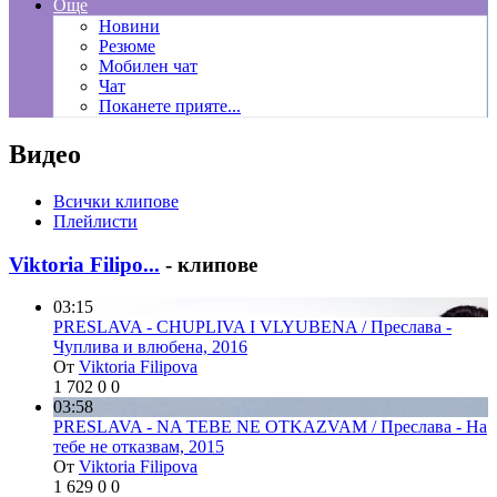
Още
Новини
Резюме
Мобилен чат
Чат
Поканете прияте...
Видео
Всички клипове
Плейлисти
Viktoria Filipo...
- клипове
03:15
PRESLAVA - CHUPLIVA I VLYUBENA / Преслава -
Чуплива и влюбена, 2016
От
Viktoria Filipova
1 702
0
0
03:58
PRESLAVA - NA TEBE NE OTKAZVAM / Преслава - На
тебе не отказвам, 2015
От
Viktoria Filipova
1 629
0
0