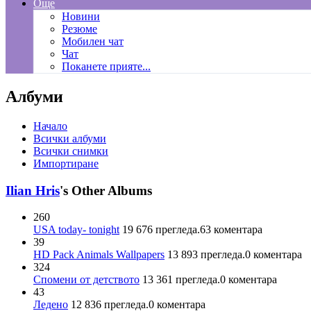
Още
Новини
Резюме
Мобилен чат
Чат
Поканете прияте...
Албуми
Начало
Всички албуми
Всички снимки
Импортиране
Ilian Hris
's Other Albums
260
USA today- tonight
19 676
прегледа
.
63
коментара
39
HD Pack Animals Wallpapers
13 893
прегледа
.
0
коментара
324
Спомени от детството
13 361
прегледа
.
0
коментара
43
Ледено
12 836
прегледа
.
0
коментара