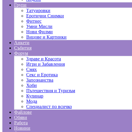
Групи
Татуировки
Еротични Снимки
Фитнес
Умни Мисли
Нови Филми
Вицове и Картинки
Анкети
Събития
Форум
Здраве и Красота
Игри и Забавления
Смях
Секс и Еротика
Запознанства
Хоби
Пътешествия и Туризъм
Кулинар
Мода
Специалист по всичко
Файлове
Обяви
Работа
Новини