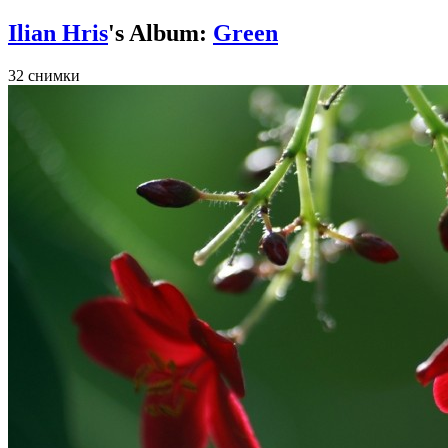
Ilian Hris
's Album:
Green
32 снимки