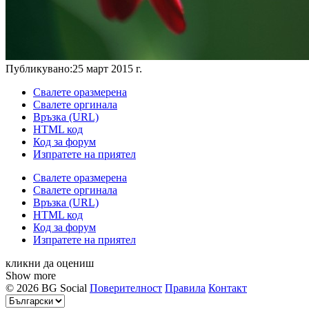
Публикувано:
25 март 2015 г.
Свалете оразмерена
Свалете оргинала
Връзка (URL)
HTML код
Код за форум
Изпратете на приятел
Свалете оразмерена
Свалете оргинала
Връзка (URL)
HTML код
Код за форум
Изпратете на приятел
кликни да оцениш
Show more
© 2026 BG Social
Поверителност
Правила
Контакт