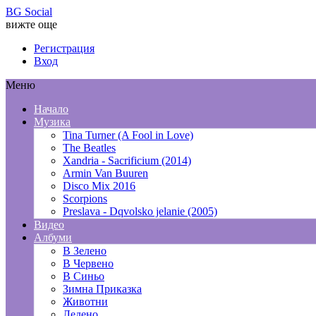
BG Social
вижте още
Регистрация
Вход
Меню
Начало
Музика
Tina Turner (A Fool in Love)
The Beatles
Xandria - Sacrificium (2014)
Armin Van Buuren
Disco Mix 2016
Scorpions
Preslava - Dqvolsko jelanie (2005)
Видео
Албуми
В Зелено
В Червено
В Синьо
Зимна Приказка
Животни
Ледено