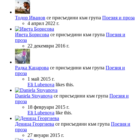
Тодор Иванов
се присъедини към група
Поезия и проза
4 април 2022 г.
Ивета Борисова
се присъедини към група
Поезия и
проза
22 декември 2016 г.
Радка Кацарова
се присъедини към група
Поезия и
проза
1 май 2015 г.
Eli Lubenova
likes this.
Daniela Stoyanova
се присъедини към група
Поезия и
проза
18 февруари 2015 г.
Eli Lubenova
like this.
Деница Георгиева
се присъедини към група
Поезия и
проза
27 януари 2015 г.