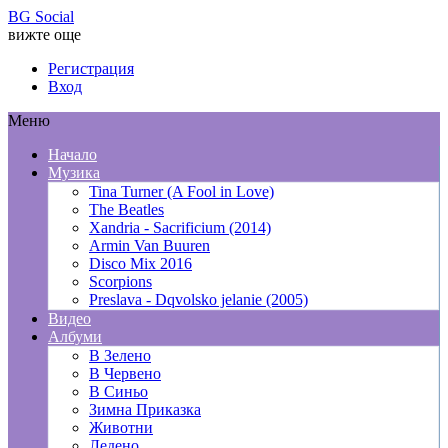
BG Social
вижте още
Регистрация
Вход
Меню
Начало
Музика
Tina Turner (A Fool in Love)
The Beatles
Xandria - Sacrificium (2014)
Armin Van Buuren
Disco Mix 2016
Scorpions
Preslava - Dqvolsko jelanie (2005)
Видео
Албуми
В Зелено
В Червено
В Синьо
Зимна Приказка
Животни
Ледено