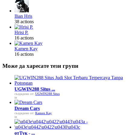
Ilian Hris
38 actions
Hrisi P.
16 actions
Kamen Kay
16 actions
Може да харесате тези групи
UGWIN288 Situs ...
създадено от:
UGWIN288 Situs
in
Dream Cars
създадено от:
Kamen Kay
in
отТук - ...