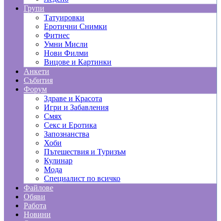
Групи
Татуировки
Еротични Снимки
Фитнес
Умни Мисли
Нови Филми
Вицове и Картинки
Анкети
Събития
Форум
Здраве и Красота
Игри и Забавления
Смях
Секс и Еротика
Запознанства
Хоби
Пътешествия и Туризъм
Кулинар
Мода
Специалист по всичко
Файлове
Обяви
Работа
Новини