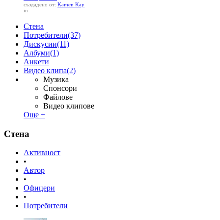
създадено от:
Kamen Kay
in
Стена
Потребители
(37)
Дискусии
(11)
Албуми
(1)
Анкети
Видео клипа
(2)
Музика
Спонсори
Файлове
Видео клипове
Още +
Стена
Активност
•
Автор
•
Офицери
•
Потребители