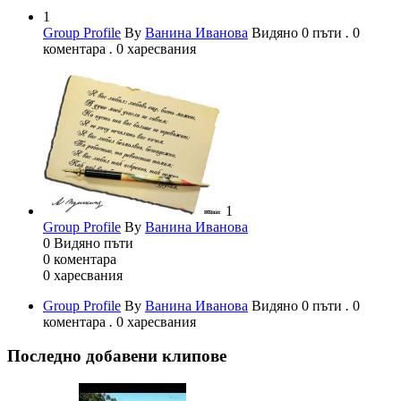
1
Group Profile
By
Ванина Иванова
Видяно 0 пъти
.
0
коментара
.
0 харесвания
1
Group Profile
By
Ванина Иванова
0
Видяно пъти
0
коментара
0
харесвания
Group Profile
By
Ванина Иванова
Видяно 0 пъти
.
0
коментара
.
0 харесвания
Последно добавени клипове