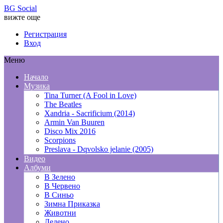
BG Social
вижте още
Регистрация
Вход
Меню
Начало
Музика
Tina Turner (A Fool in Love)
The Beatles
Xandria - Sacrificium (2014)
Armin Van Buuren
Disco Mix 2016
Scorpions
Preslava - Dqvolsko jelanie (2005)
Видео
Албуми
В Зелено
В Червено
В Синьо
Зимна Приказка
Животни
Ледено