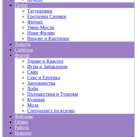
Групи
Татуировки
Еротични Снимки
Фитнес
Умни Мисли
Нови Филми
Вицове и Картинки
Анкети
Събития
Форум
Здраве и Красота
Игри и Забавления
Смях
Секс и Еротика
Запознанства
Хоби
Пътешествия и Туризъм
Кулинар
Мода
Специалист по всичко
Файлове
Обяви
Работа
Новини