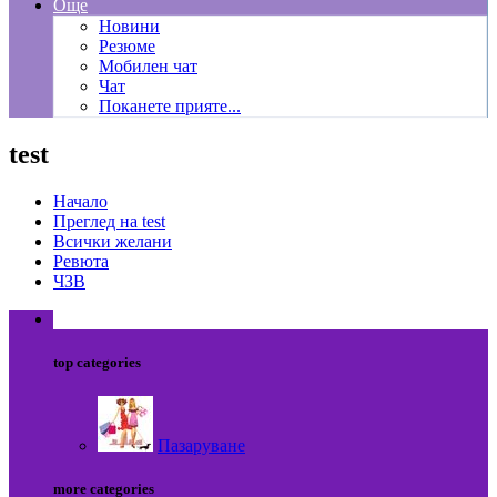
Още
Новини
Резюме
Мобилен чат
Чат
Поканете прияте...
test
Начало
Преглед на test
Всички желани
Ревюта
ЧЗВ
test
top categories
Пазаруване
more categories